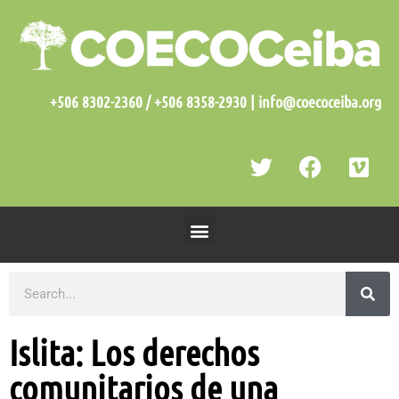
+506 8302-2360 / +506 8358-2930 | info@coecoceiba.org
Islita: Los derechos
comunitarios de una